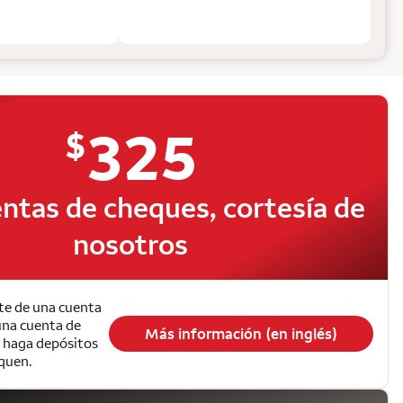
325
$
ntas de cheques, cortesía de
nosotros
te de una cuenta
una cuenta de
Más información (en inglés)
y haga depósitos
iquen.