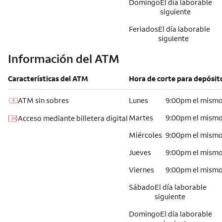
Domingo
El día laborable
siguiente
Feriados
El día laborable
siguiente
Información del ATM
Características del ATM
Hora de corte para depósit
ATM sin sobres
Lunes
9:00pm el mismo
Martes
9:00pm el mismo
Acceso mediante billetera digital
Miércoles
9:00pm el mismo
Jueves
9:00pm el mismo
Viernes
9:00pm el mismo
Sábado
El día laborable
siguiente
Domingo
El día laborable