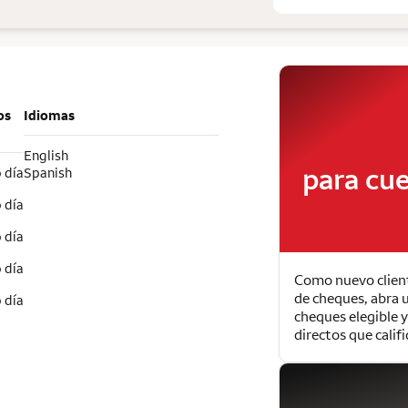
os
Idiomas
English
para cue
 día
Spanish
 día
 día
 día
Como nuevo clien
de cheques, abra 
 día
cheques elegible 
directos que calif