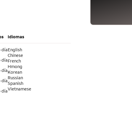
os
Idiomas
 día
English
Chinese
 día
French
Hmong
 día
Korean
Russian
 día
Spanish
Vietnamese
 día