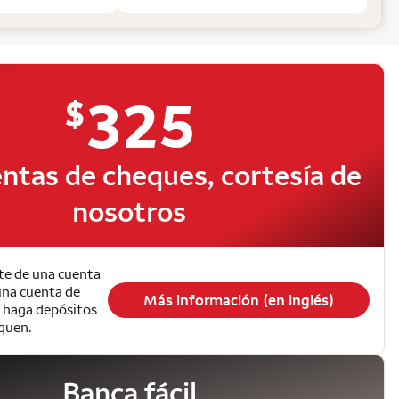
325
$
ntas de cheques, cortesía de
nosotros
te de una cuenta
una cuenta de
Más información (en inglés)
y haga depósitos
iquen.
Banca fácil