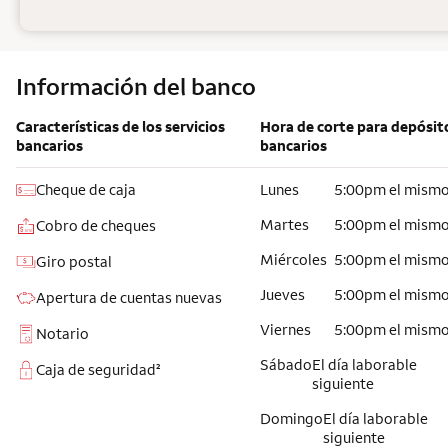
Información del banco
Características de los servicios
Hora de corte para depósit
bancarios
bancarios
Cheque de caja
Lunes
5:00pm el mismo
Martes
5:00pm el mismo
Cobro de cheques
Miércoles
5:00pm el mismo
Giro postal
Jueves
5:00pm el mismo
Apertura de cuentas nuevas
Viernes
5:00pm el mismo
Notario
Sábado
El día laborable
Caja de seguridad²
siguiente
Domingo
El día laborable
siguiente