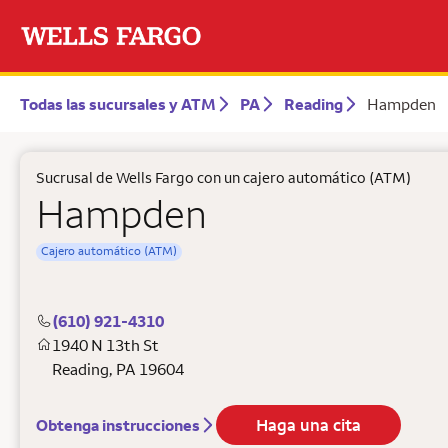
Todas las sucursales y ATM
PA
Reading
Hampden
Sucrusal de Wells Fargo con un cajero automático (ATM)
Hampden
Cajero automático (ATM)
(610) 921-4310
1940 N 13th St
Reading
,
PA
19604
Haga una cita
Obtenga instrucciones