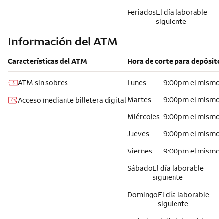
Feriados
El día laborable
siguiente
Información del ATM
Características del ATM
Hora de corte para depósit
ATM sin sobres
Lunes
9:00pm el mismo
Martes
9:00pm el mismo
Acceso mediante billetera digital
Miércoles
9:00pm el mismo
Jueves
9:00pm el mismo
Viernes
9:00pm el mismo
Sábado
El día laborable
siguiente
Domingo
El día laborable
siguiente