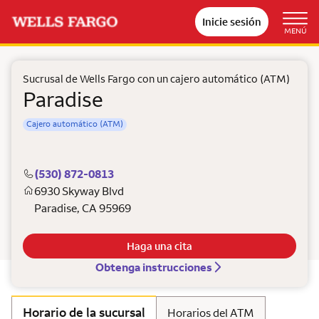
Inicie sesión
MENÚ
Sucrusal de Wells Fargo con un cajero automático (ATM)
Paradise
Cajero automático (ATM)
(530) 872-0813
6930 Skyway Blvd
Paradise
,
CA
95969
Haga una cita
Obtenga instrucciones
Horario de la sucursal
Horarios del ATM