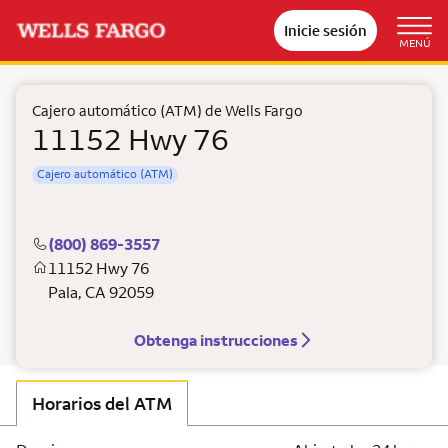
Inicie sesión
MENÚ
Cajero automático (ATM) de Wells Fargo
11152 Hwy 76
Cajero automático (ATM)
(800) 869-3557
11152 Hwy 76
Pala
,
CA
92059
Obtenga instrucciones
Horarios del ATM