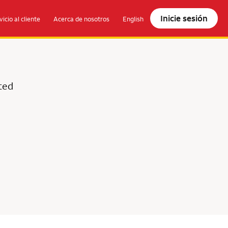
Inicie sesión
vicio al cliente
Acerca de nosotros
English
ted
olocate.