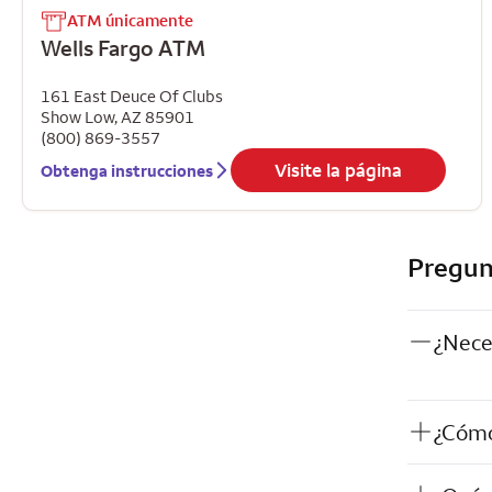
ATM únicamente
Wells Fargo ATM
161 East Deuce Of Clubs
Show Low
,
AZ
85901
(800) 869-3557
Visite la página
Obtenga instrucciones
Pregun
¿Nece
¿Cómo